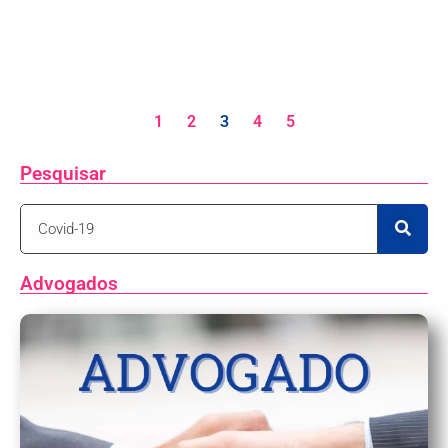
1
2
3
4
5
Pesquisar
Advogados