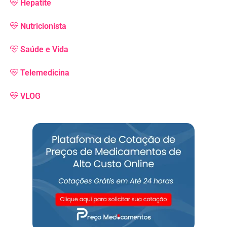
Hepatite
Nutricionista
Saúde e Vida
Telemedicina
VLOG