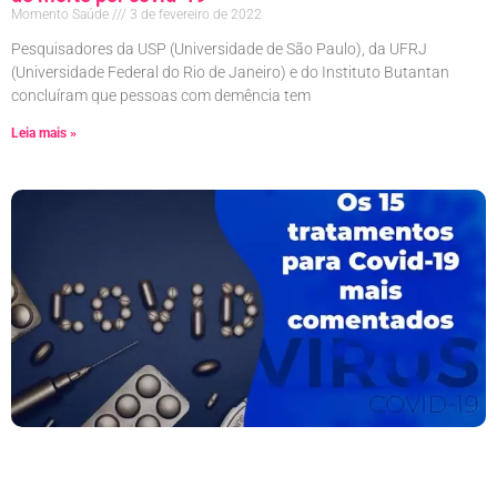
Momento Saúde
3 de fevereiro de 2022
Pesquisadores da USP (Universidade de São Paulo), da UFRJ
(Universidade Federal do Rio de Janeiro) e do Instituto Butantan
concluíram que pessoas com demência tem
Leia mais »