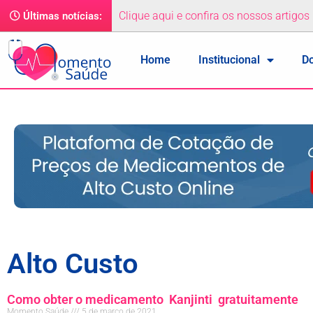
Clique aqui e confira os nossos artigos
Últimas notícias:
Home
Institucional
D
Alto Custo
Como obter o medicamento Kanjinti gratuitamente
Momento Saúde
5 de março de 2021