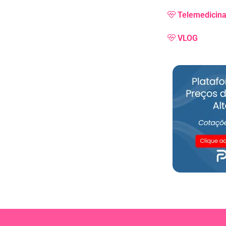
Telemedicin
VLOG