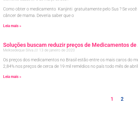
Como obter o medicamento Kanjinti gratuitamente pelo Sus ? Se você
câncer de mama. Deveria saber que o
Leia mais »
Soluções buscam reduzir preços de Medicamentos de A
Melksedeque Silva
13 de janeiro de 2020
Os preços dos medicamentos no Brasil estão entre os mais caros do mu
2,84% nos preços de cerca de 19 mil remédios no país todo mês de abril
Leia mais »
1
2