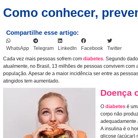
Como conhecer, preveni
Compartilhe esse artigo:
WhatsApp
Telegram
LinkedIn
Facebook
Twitter
Cada vez mais pessoas sofrem com
diabetes
. Segundo dado
atualmente, no Brasil, 13 milhões de pessoas convivem com 
população. Apesar de a maior incidência ser entre as pessoa
atingidos tem aumentado.
Doença c
O
diabetes
é uma
corpo não produz
adequadamente a
A insulina é o h
glicose (açúcar) 