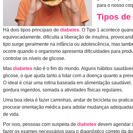
para o nosso cor
Tipos de
Há dois tipos principais de
diabetes.
O Tipo 1 acontece quand
equivocadamente, dificulta a liberação de insulina, provoca
tipo surge geralmente na infância ou adolescência, mas tamb
ocorre quando o organismo apresenta dificuldades para produzir
controlar os níveis de glicose.
Mas
diabetes
não é o fim do mundo. Alguns hábitos saudáveis
glicose, o que ajuda tanto a lidar com a doença quanto a preve
O ideal é criar uma rotina baseada em alimentação saudável,
gordura ingeridos, somada a atividades físicas regulares.
Uma boa ideia é fazer caminhas, andar de bicicleta ou pratica
procurar orientação médica para adotar mudanças adequadas 
de vida.
Por isso, pessoas com suspeita de
diabetes
devem agendar u
fazer os exames necessários para o diagnóstico correto da 