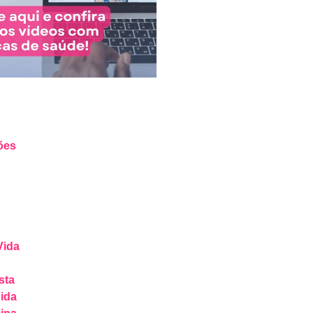
ões
Vida
sta
ida