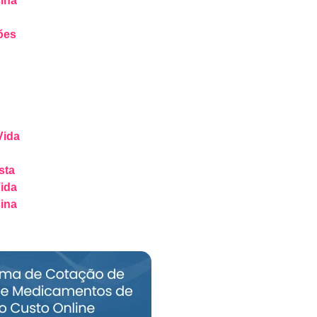
ina
ões
Vida
sta
ida
ina