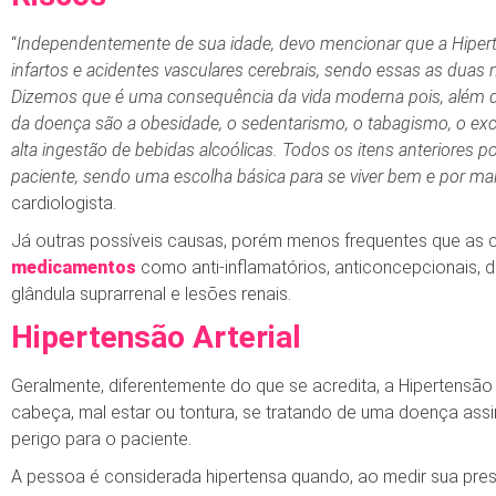
“
Independentemente de sua idade, devo mencionar que a Hiperten
infartos e acidentes vasculares cerebrais, sendo essas as duas 
Dizemos que é uma consequência da vida moderna pois, além da
da doença são a obesidade, o sedentarismo, o tabagismo, o ex
alta ingestão de bebidas alcoólicas. Todos os itens anteriores
paciente, sendo uma escolha básica para se viver bem e por m
cardiologista
.
Já outras possíveis causas, porém menos frequentes que as c
medicamentos
como anti-inflamatórios, anticoncepcionais, d
glândula suprarrenal e lesões renais.
Hipertensão Arterial
Geralmente, diferentemente do que se acredita, a Hipertensão
cabeça, mal estar ou tontura, se tratando de uma doença ass
perigo para o paciente.
A pessoa é considerada hipertensa quando, ao medir sua press