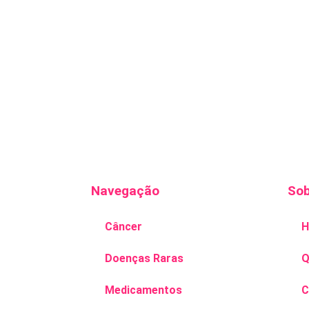
Navegação
Sob
mento Saúde.
Câncer
H
r conteúdos
tar: doenças,
Doenças Raras
Q
,
ntação,
Medicamentos
C
is. Tenha