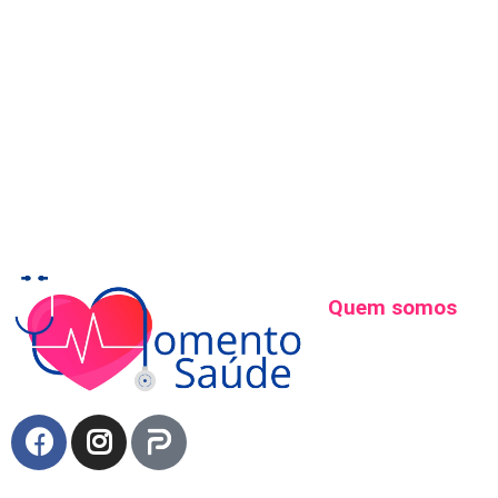
Quem somos
Somos um Portal Mo
Onde buscamos traze
sobre saúde e bem-es
sintomas, tratamentos
medicamentos, alime
exercícios e muito ma