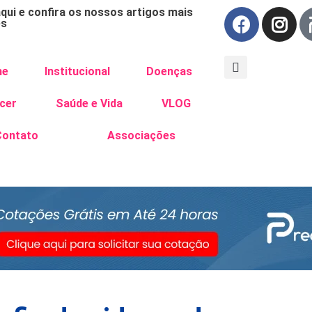
aqui e confira os nossos artigos mais
es
me
Institucional
Doenças
cer
Saúde e Vida
VLOG
Contato
Associações