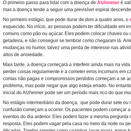
O primeiro passo para lidar com a doença de
Alzheimer
é sab
mas a doença tende a seguir uma previsível espiral descende
No primeiro estágio, que pode durar de dois a quatro anos, o
esquecido. No início, as pessoas podem ter dificuldade em i
comuns como pão ou açúcar. Eles podem colocar chaves ou u
geladeira, e não conseguir se lembrar como chegaram lá. A
mudanças no humor, talvez uma perda de interesse nas ativid
altos de ansiedade.
Mais tarde, a doença começará a interferir ainda mais na vi
perder coisas regularmente e a cometer erros incomuns em cas
contas não pagas e compromissos perdidos começam a se ac
problema, mas pode negar que algo esteja errado. No entanto,
inicial do Alzheimer pode ser um período mais rico do que m
No estágio intermediário da doença, que pode durar sete ou
confusão começam a ocorrer. Os pacientes podem começar a 
eventos do dia anterior. Eles podem fazer a mesma pergunta 
resposta. Eles podem vagar pela casa no meio da noite ou pe
décadas. Tarefas simples como cozinhar, lavar roupa, tomar 