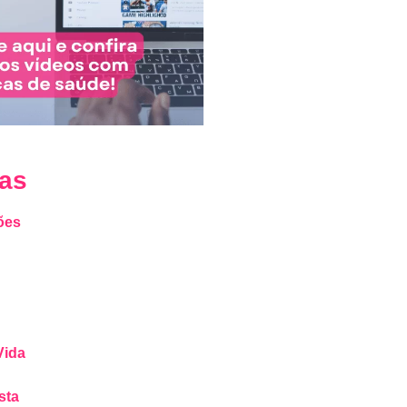
ias
ões
Vida
sta