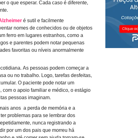
er o que esperar. Cada caso é diferente,
nte.
Alzheimer
é sutil e facilmente
nventar nomes de conhecidos ou de objetos
m ferro em lugares estranhos, como a
migos e parentes podem notar pequenas
ades favoritas ou níveis anormalmente
da cotidiana. As pessoas podem começar a
a ou no trabalho. Logo, tarefas desfeitas,
umular. O paciente pode notar um
 com o apoio familiar e médico, o estágio
uitas pessoas imaginam.
 mais anos a perda de memória e a
ter problemas para se lembrar dos
repetidamente, nunca registrando a
dir por um dos pais que morreu há
banho e até comer sem ajuda tornam-se