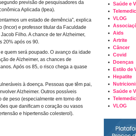
, segundo previsão de pesquisadores da
Saúde e V
Econômica Aplicada (Ipea).
Telemedic
VLOG
entarmos um estado de demência”, explica
Associaç
 (Incor) e professor titular da Faculdade
Aids
acob Filho. A chance de ter Alzheimer,
Artrite
os 20% após os 90.
Câncer
r e quem será poupado. O avanço da idade
Covid
iação de Alzheimer, as chances de
Doenças
anos. Após os 85, o risco chega a quase
Estilo de 
Hepatite
Nutricioni
neráveis ​​à doença. Pessoas que têm pai,
Saúde e V
volver Alzheimer. Outros possíveis
Telemedic
so de peso (especialmente em torno do
VLOG
ões que danificam o coração ou vasos
rtensão e hipertensão colesterol).