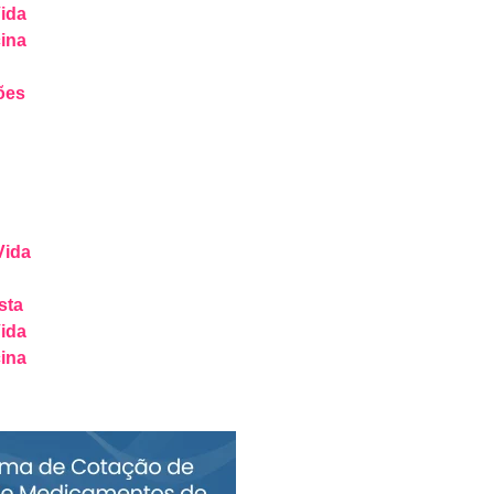
ida
ina
ões
Vida
sta
ida
ina