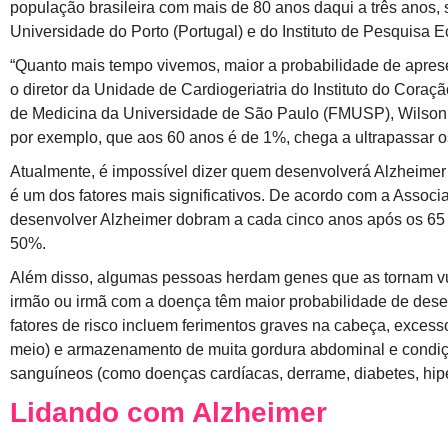
população brasileira com mais de 80 anos daqui a três anos
Universidade do Porto (Portugal) e do Instituto de Pesquisa 
“Quanto mais tempo vivemos, maior a probabilidade de apres
o diretor da Unidade de Cardiogeriatria do Instituto do Coração
de Medicina da Universidade de São Paulo (FMUSP), Wilson J
por exemplo, que aos 60 anos é de 1%, chega a ultrapassar 
Atualmente, é impossível dizer quem desenvolverá Alzheime
é um dos fatores mais significativos. De acordo com a Assoc
desenvolver Alzheimer dobram a cada cinco anos após os 65 
50%.
Além disso, algumas pessoas herdam genes que as tornam vul
irmão ou irmã com a doença têm maior probabilidade de desen
fatores de risco incluem ferimentos graves na cabeça, exces
meio) e armazenamento de muita gordura abdominal e condiç
sanguíneos (como doenças cardíacas, derrame, diabetes, hipe
Lidando com Alzheimer