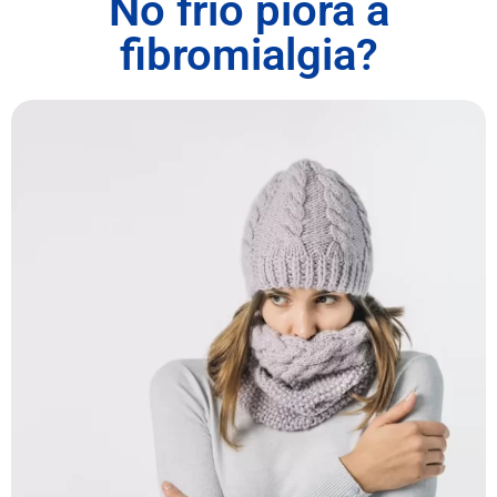
No frio piora a
fibromialgia?