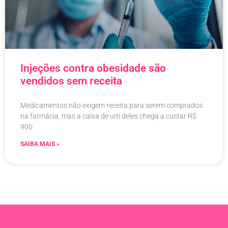
Injeções contra obesidade são
vendidos sem receita
Medicamentos não exigem receita para serem comprados
na farmácia, mas a caixa de um deles chega a custar R$
900
SAIBA MAIS »