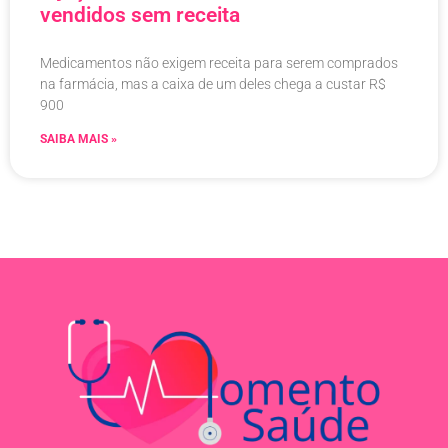
vendidos sem receita
Medicamentos não exigem receita para serem comprados
na farmácia, mas a caixa de um deles chega a custar R$
900
SAIBA MAIS »