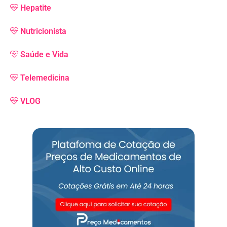
Hepatite
Nutricionista
Saúde e Vida
Telemedicina
VLOG