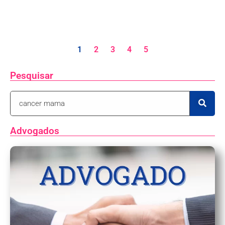
1
2
3
4
5
Pesquisar
Advogados