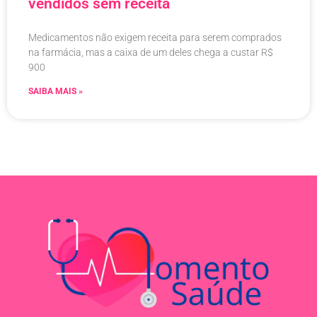
vendidos sem receita
Medicamentos não exigem receita para serem comprados
na farmácia, mas a caixa de um deles chega a custar R$
900
SAIBA MAIS »