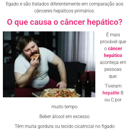
fígado e são tratados diferentemente em comparação aos
cânceres hepáticos primários.
O que causa o câncer hepático?
É mais
provável que
o
câncer
hepático
aconteça em
pessoas
que:
Tiveram
hepatite
B
ou C por
muito tempo
Beber álcool em excesso
Têm muita gordura ou tecido cicatricial no fígado