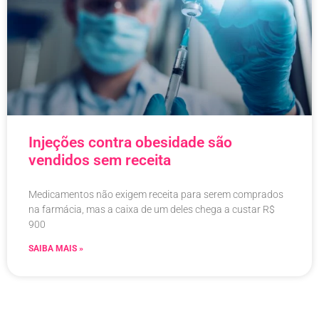
Injeções contra obesidade são
vendidos sem receita
Medicamentos não exigem receita para serem comprados
na farmácia, mas a caixa de um deles chega a custar R$
900
SAIBA MAIS »